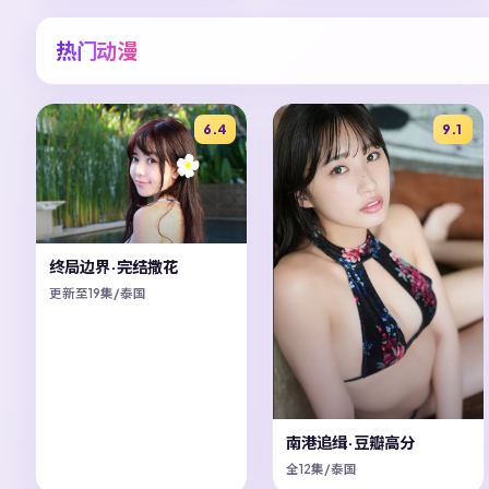
热门动漫
6.4
9.1
终局边界·完结撒花
更新至19集/泰国
南港追缉·豆瓣高分
全12集/泰国