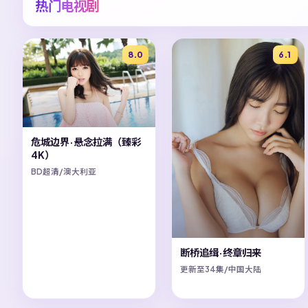
热门电视剧
8.0
6.1
危城边界·悬念拉满（臻彩
4K）
BD超清/澳大利亚
断桥追缉·终章归来
更新至34集/中国大陆