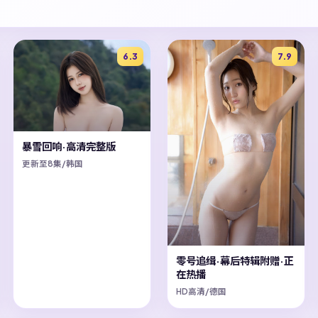
6.3
7.9
暴雪回响·高清完整版
更新至8集/韩国
零号追缉·幕后特辑附赠·正
在热播
HD高清/德国