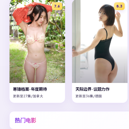
7.6
8.3
寒锋档案·年度期待
天际边界·议题力作
更新至27集/加拿大
更新至36集/德国
热门电影