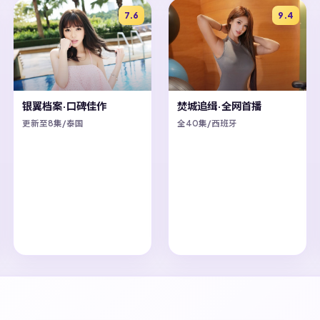
7.6
9.4
银翼档案·口碑佳作
焚城追缉·全网首播
更新至8集/泰国
全40集/西班牙