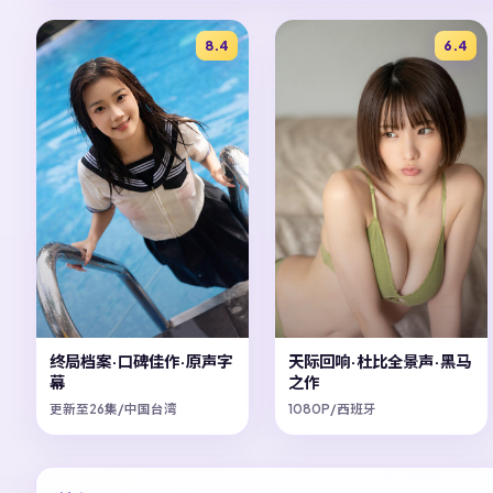
8.4
6.4
终局档案·口碑佳作·原声字
天际回响·杜比全景声·黑马
幕
之作
更新至26集/中国台湾
1080P/西班牙