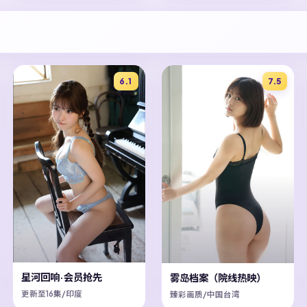
6.1
7.5
星河回响·会员抢先
雾岛档案（院线热映）
更新至16集/印度
臻彩画质/中国台湾