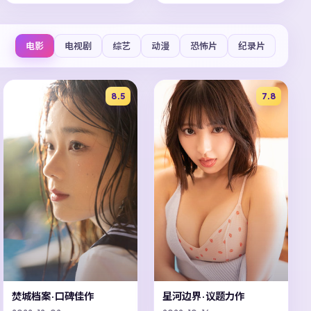
电影
电视剧
综艺
动漫
恐怖片
纪录片
8.5
7.8
焚城档案·口碑佳作
星河边界·议题力作