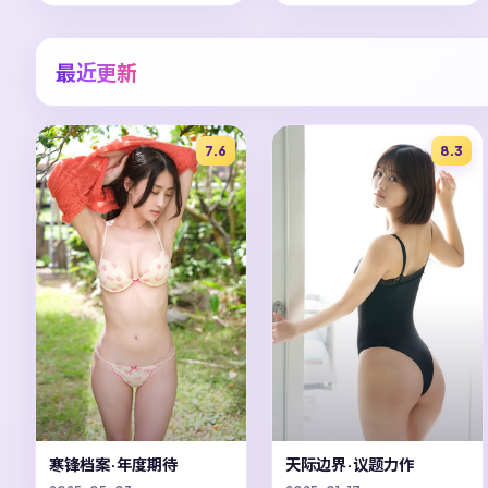
最近更新
7.6
8.3
寒锋档案·年度期待
天际边界·议题力作