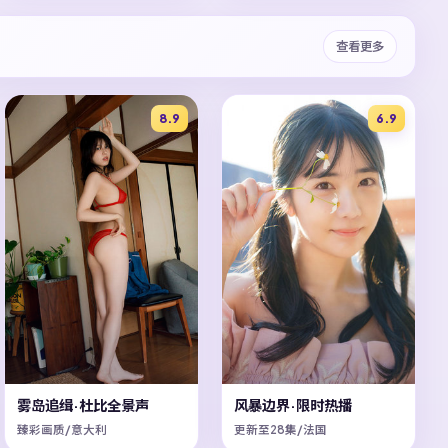
查看更多
8.9
6.9
雾岛追缉·杜比全景声
风暴边界·限时热播
臻彩画质/意大利
更新至28集/法国